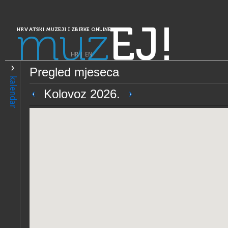
muz
EJ!
HRVATSKI MUZEJI I ZBIRKE ONLINE
HR
|
EN
Pregled mjeseca
PRETRAŽIVANJE
kalendar
Dalmacija
Kolovoz 2026.
Muzejska zbirka franjevačk
samostana na Poljudu
OPĆI PODACI
NADLE