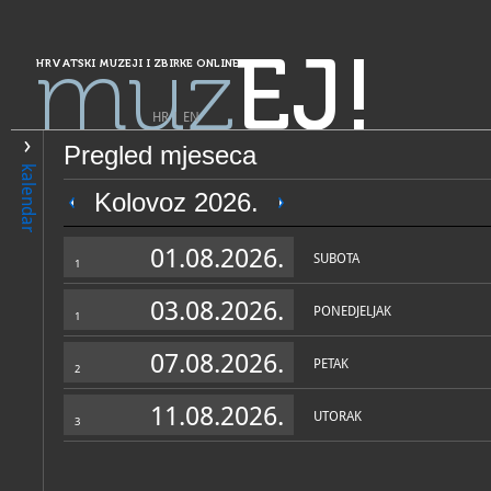
muz
EJ!
HRVATSKI MUZEJI I ZBIRKE ONLINE
HR
|
EN
Pregled mjeseca
PRETRAŽIVANJE
kalendar
Grad Zagreb
Kolovoz 2026.
Nadbiskupijski arhiv, Zagre
01.08.2026.
SUBOTA
1
03.08.2026.
PONEDJELJAK
1
07.08.2026.
PETAK
2
11.08.2026.
UTORAK
3
OPĆI PODACI
NADLE