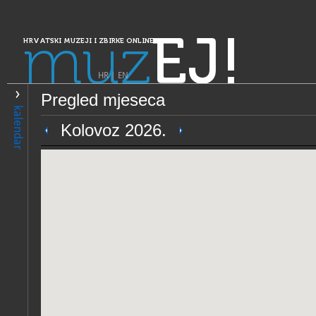
muz
EJ!
HRVATSKI MUZEJI I ZBIRKE ONLINE
HR
|
EN
Pregled mjeseca
PRETRAŽIVANJE
kalendar
Dalmacija
Kolovoz 2026.
Opatska riznica sv. Marka
OPĆI PODACI
NADLE