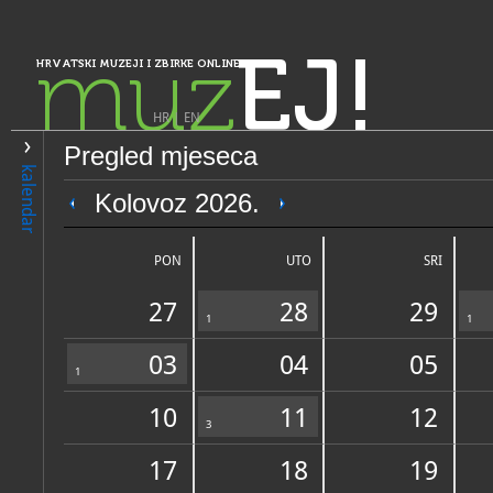
muz
EJ!
HRVATSKI MUZEJI I ZBIRKE ONLINE
HR
|
EN
Pregled mjeseca
PRETRAŽIVANJE
kalendar
Istra, Kvarner, Gorski kotar i Lika
Kolovoz 2026.
Povijesni i pomorski muzej 
storico e navale dell'' Istria
PON
UTO
SRI
27
28
29
1
1
03
04
05
1
10
11
12
OPĆI PODACI
3
STRUČNI 
17
18
19