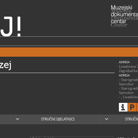
J!
zej
ADRESA
Livadićeva
Zagrebačka 
ADRESA
- Starograd
Samobor
- Starograd
Samobor
- , Livadiće
10430 Sam
- Rudnik S
RADNO VRIJE
utorak, srij
četvrtak: 8 
STRUČNI DJELATNICI
STRUČN
subota, nedj
ponedjeljk