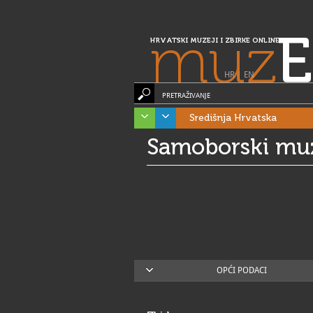
muz
E
HRVATSKI MUZEJI I ZBIRKE ONLINE
HR
|
EN
PRETRAŽIVANJE
Središnja Hrvatska
Samoborski mu
OPĆI PODACI