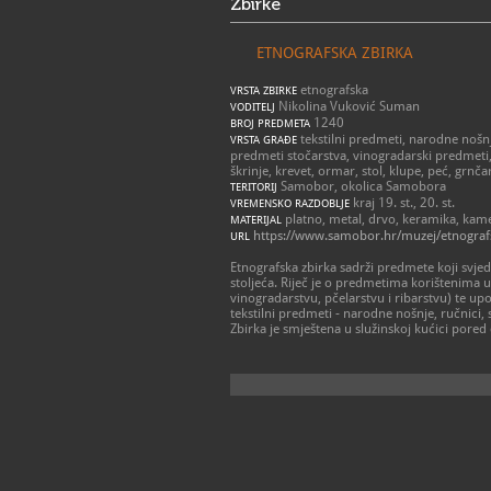
Zbirke
ETNOGRAFSKA ZBIRKA
etnografska
VRSTA ZBIRKE
Nikolina Vuković Suman
VODITELJ
1240
BROJ PREDMETA
tekstilni predmeti, narodne nošnje
VRSTA GRAĐE
predmeti stočarstva, vinogradarski predmeti,
škrinje, krevet, ormar, stol, klupe, peć, grnčar
Samobor, okolica Samobora
TERITORIJ
kraj 19. st., 20. st.
VREMENSKO RAZDOBLJE
platno, metal, drvo, keramika, kam
MATERIJAL
https://www.samobor.hr/muzej/etnograf
URL
Etnografska zbirka sadrži predmete koji svjed
stoljeća. Riječ je o predmetima korištenima u
vinogradarstvu, pčelarstvu i ribarstvu) te
tekstilni predmeti - narodne nošnje, ručnici, st
Zbirka je smještena u služinskoj kućici pored