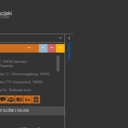
kalendar
 7, 10430 Samobor
županija
ska 12 - Otvorena galerija, 10430
ska 17/1 (čuvaonica), 10430
va 7a - Služinska kuća
obor
v. Barbara, Rude, 10430 Samobor
ME
eda, petak: 8 - 16 h
- 19 h
E SLUŽBE I USLUGE
elja: 10 - 18 h
om i blagdanom muzej je zatvoren