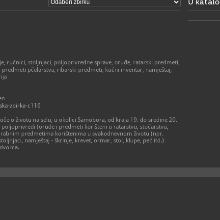
U katal
01/33
T
muzej
E
https
W
, ručnici, stoljnjaci, poljoprivredne sprave, oruđe, ratarski predmeti,
 predmeti pčelarstva, ribarski predmeti, kućni inventar, namještaj,
ija
en
ska-zbirka-c116
oče o životu na selu, u okolici Samobora, od kraja 19. do sredine 20.
 poljoprivredi (oruđe i predmeti korišteni u ratarstvu, stočarstvu,
 uporabnim predmetima korištenima u svakodnevnom životu (npr.
oljnjaci, namještaj - škrinje, krevet, ormar, stol, klupe, peć itd.)
 dvorca.