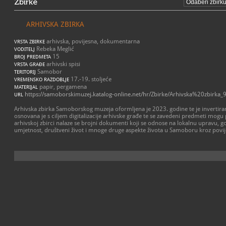
Zbirke
ARHIVSKA ZBIRKA
arhivska, povijesna, dokumentarna
VRSTA ZBIRKE
Rebeka Meglić
VODITELJ
15
BROJ PREDMETA
arhivski spisi
VRSTA GRAĐE
Samobor
TERITORIJ
17.-19. stoljeće
VREMENSKO RAZDOBLJE
papir, pergamena
MATERIJAL
https://samoborskimuzej.katalog-online.net/hr/Zbirke/Arhivska%20zbirka_
URL
Arhivska zbirka Samoborskog muzeja oformljena je 2023. godine te je invertira
osnovana je s ciljem digitalizacije arhivske građe te se zavedeni predmeti mogu 
arhivskoj zbirci nalaze se brojni dokumenti koji se odnose na lokalnu upravu, g
umjetnost, društveni život i mnoge druge aspekte života u Samoboru kroz povij