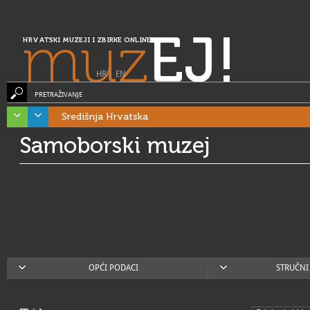
muz
EJ!
HRVATSKI MUZEJI I ZBIRKE ONLINE
HR
|
EN
PRETRAŽIVANJE
Središnja Hrvatska
Samoborski muzej
OPĆI PODACI
STRUČNI 