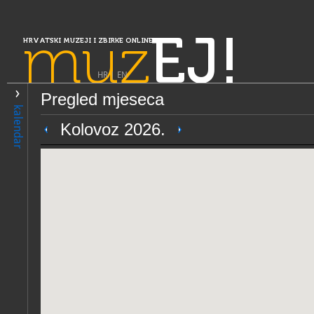
muz
EJ!
HRVATSKI MUZEJI I ZBIRKE ONLINE
HR
|
EN
Pregled mjeseca
PRETRAŽIVANJE
kalendar
Slavonija, Baranja i Srijem
Kolovoz 2026.
Spomen galerija Ivana Mešt
OPĆI PODACI
STRUČNI 