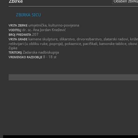
Zbirke
ZBIRKA SICU
umjetnička, kulturno-povijesna
VRSTA ZBIRKE
dr. sc. Ana Jordan Knežević
VODITELJ
207
BROJ PREDMETA
kamene skulpture, slikarstvo, drvorezbarstvo, zlatarski radovi, križevi
VRSTA GRAĐE
relikvijari (u obliku ruke, poprsja), pokaznice, pacifikali, kanonske tablice, okovi
čipke
Zadarska nadbiskupija
TERITORIJ
8 - 18 st
VREMENSKO RAZDOBLJE