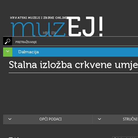
muz
EJ!
HRVATSKI MUZEJI I ZBIRKE ONLINE
HR
|
EN
PRETRAŽIVANJE
Dalmacija
Stalna izložba crkvene umje
OPĆI PODACI
STRUČNI 