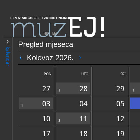
muz
EJ!
HRVATSKI MUZEJI I ZBIRKE ONLINE
HR
|
EN
Pregled mjeseca
PRETRAŽIVANJE
kalendar
Grad Zagreb
Kolovoz 2026.
Vojni muzej MORH-a
PON
UTO
SRI
27
28
29
1
1
03
04
05
1
10
11
12
OPĆI PODACI
2
STRUČNI 
17
18
19