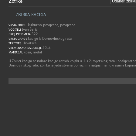
Zbirke
ZBIRKA KACIGA
kulturno-povijesna, povijesna
VRSTA ZBIRKE
Ivan Šarić
VODITELJ
322
BROJ PREDMETA
kacige iz Domovinskog rata
VRSTA GRAĐE
Hrvatska
TERITORIJ
20.st.
VREMENSKO RAZDOBLJE
koža, metal
MATERIJAL
U Zbirci kaciga se nalaze kacige raznih vojski iz 1. i 2. svjetskog rata i poslijerat
Domovinskog rata. Zbirka je jedinstvena po raznim natpisima i ukrasima kojima