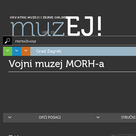
muz
EJ!
HRVATSKI MUZEJI I ZBIRKE ONLINE
HR
|
EN
PRETRAŽIVANJE
Grad Zagreb
Vojni muzej MORH-a
OPĆI PODACI
STRUČNI 