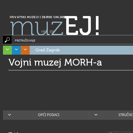
muz
EJ!
HRVATSKI MUZEJI I ZBIRKE ONLINE
HR
|
EN
PRETRAŽIVANJE
Grad Zagreb
Vojni muzej MORH-a
OPĆI PODACI
STRUČNI 