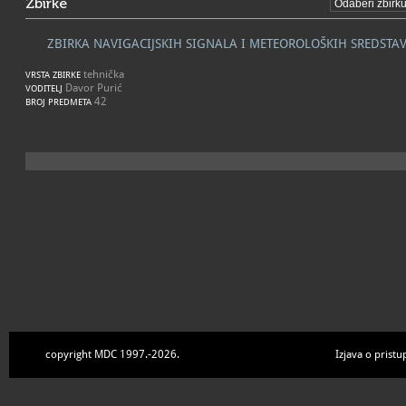
Zbirke
ZBIRKA NAVIGACIJSKIH SIGNALA I METEOROLOŠKIH SREDSTA
tehnička
VRSTA ZBIRKE
Davor Purić
VODITELJ
42
BROJ PREDMETA
copyright MDC 1997.-2026.
Izjava o pristu