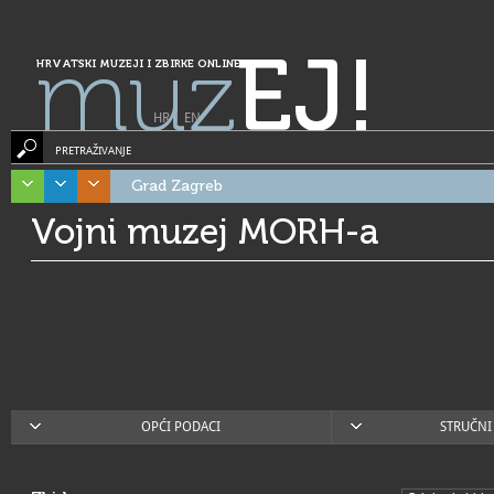
muz
EJ!
HRVATSKI MUZEJI I ZBIRKE ONLINE
HR
|
EN
PRETRAŽIVANJE
Grad Zagreb
Vojni muzej MORH-a
OPĆI PODACI
STRUČNI 