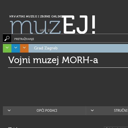
muz
EJ!
HRVATSKI MUZEJI I ZBIRKE ONLINE
HR
|
EN
PRETRAŽIVANJE
Grad Zagreb
Vojni muzej MORH-a
OPĆI PODACI
STRUČNI 