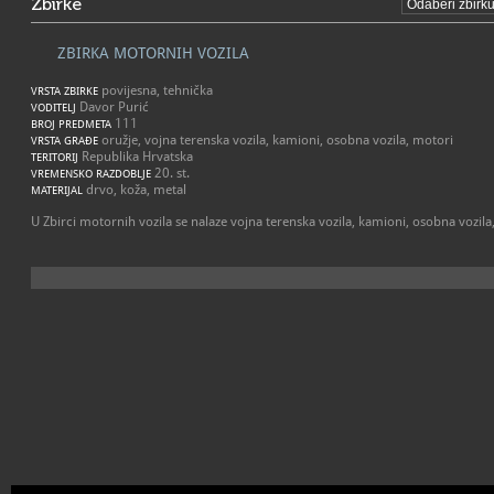
Zbirke
ZBIRKA MOTORNIH VOZILA
povijesna, tehnička
VRSTA ZBIRKE
Davor Purić
VODITELJ
111
BROJ PREDMETA
oružje, vojna terenska vozila, kamioni, osobna vozila, motori
VRSTA GRAĐE
Republika Hrvatska
TERITORIJ
20. st.
VREMENSKO RAZDOBLJE
drvo, koža, metal
MATERIJAL
U Zbirci motornih vozila se nalaze vojna terenska vozila, kamioni, osobna vozila