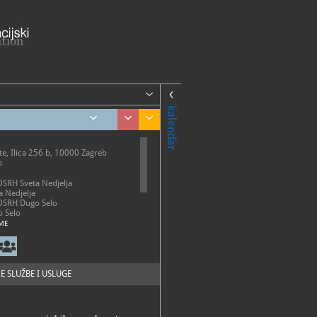
kalendar
šte, Ilica 256 b, 10000 Zagreb
b
 OSRH Sveta Nedjelja
 Nedjelja
 OSRH Dugo Selo
 Selo
ME
stalni postav (zbirke dostupne uz
86-093, 091/5261-045
84-362
E SLUŽBE I USLUGE
.reljanovic@morh.hr
://vojnimuzej.morh.hr/