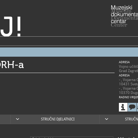
J!
ORH-a
ADRESA
Vojno učili
Grad Zagre
ADRESA
- , Vojarna
10431 Sveta
- , Vojarna
10370 Dugo
RADNO VRIJE
Muzej nema 
najavu)
01/37
T
01/37
F
STRUČNI DJELATNICI
STRUČN
marijo
E
https
W