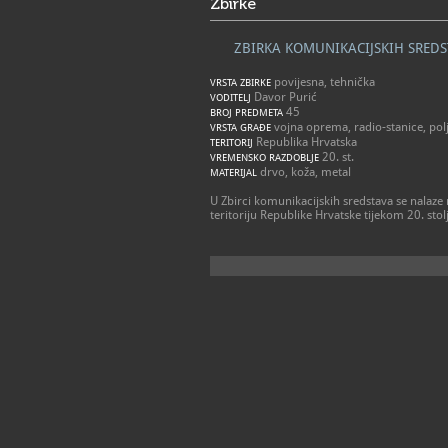
Zbirke
ZBIRKA KOMUNIKACIJSKIH SRED
povijesna, tehnička
VRSTA ZBIRKE
Davor Purić
VODITELJ
45
BROJ PREDMETA
vojna oprema, radio-stanice, poljs
VRSTA GRAĐE
Republika Hrvatska
TERITORIJ
20. st.
VREMENSKO RAZDOBLJE
drvo, koža, metal
MATERIJAL
U Zbirci komunikacijskih sredstava se nalaze r
teritoriju Republike Hrvatske tijekom 20. stol