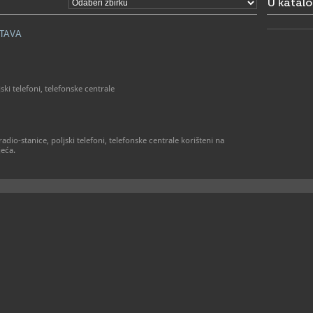
U katal
STAVA
ki telefoni, telefonske centrale
adio-stanice, poljski telefoni, telefonske centrale korišteni na
jeća.