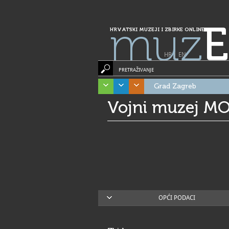
muz
E
HRVATSKI MUZEJI I ZBIRKE ONLINE
HR
|
EN
PRETRAŽIVANJE
Grad Zagreb
Vojni muzej M
OPĆI PODACI