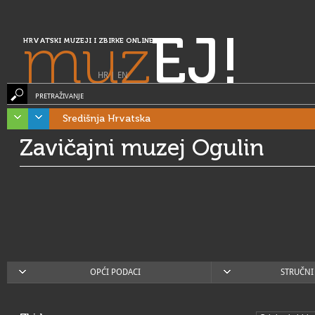
muz
EJ!
HRVATSKI MUZEJI I ZBIRKE ONLINE
HR
|
EN
PRETRAŽIVANJE
Središnja Hrvatska
Zavičajni muzej Ogulin
OPĆI PODACI
STRUČNI 