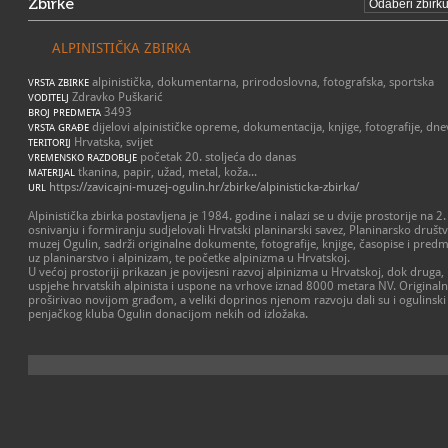
Zbirke
ALPINISTIČKA ZBIRKA
alpinistička, dokumentarna, prirodoslovna, fotografska, sportska
VRSTA ZBIRKE
Zdravko Puškarić
VODITELJ
3493
BROJ PREDMETA
dijelovi alpinističke opreme, dokumentacija, knjige, fotografije, dne
VRSTA GRAĐE
Hrvatska, svijet
TERITORIJ
početak 20. stoljeća do danas
VREMENSKO RAZDOBLJE
tkanina, papir, užad, metal, koža...
MATERIJAL
https://zavicajni-muzej-ogulin.hr/zbirke/alpinisticka-zbirka/
URL
Alpinistička zbirka postavljena je 1984. godine i nalazi se u dvije prostorije na 2
osnivanju i formiranju sudjelovali Hrvatski planinarski savez, Planinarsko društvo
muzej Ogulin, sadrži originalne dokumente, fotografije, knjige, časopise i predm
uz planinarstvo i alpinizam, te početke alpinizma u Hrvatskoj.
U većoj prostoriji prikazan je povijesni razvoj alpinizma u Hrvatskoj, dok druga,
uspjehe hrvatskih alpinista i uspone na vrhove iznad 8000 metara NV. Originaln
proširivao novijom građom, a veliki doprinos njenom razvoju dali su i ogulinski a
penjačkog kluba Ogulin donacijom nekih od izložaka.