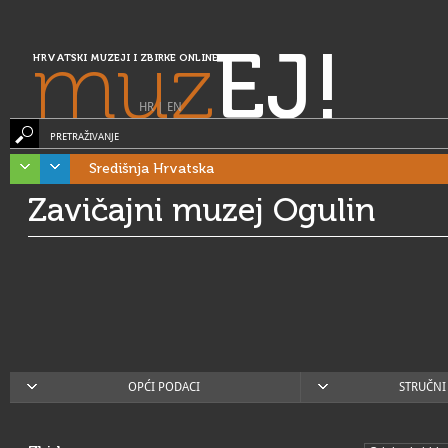
muz
EJ!
HRVATSKI MUZEJI I ZBIRKE ONLINE
HR
|
EN
PRETRAŽIVANJE
Središnja Hrvatska
Zavičajni muzej Ogulin
OPĆI PODACI
STRUČNI 