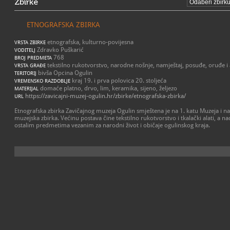
Zbirke
ETNOGRAFSKA ZBIRKA
etnografska, kulturno-povijesna
VRSTA ZBIRKE
Zdravko Puškarić
VODITELJ
768
BROJ PREDMETA
tekstilno rukotvorstvo, narodne nošnje, namještaj, posuđe, oruđe i a
VRSTA GRAĐE
bivša Opcina Ogulin
TERITORIJ
kraj 19. i prva polovica 20. stoljeća
VREMENSKO RAZDOBLJE
domaće platno, drvo, lim, keramika, sijeno, željezo
MATERIJAL
https://zavicajni-muzej-ogulin.hr/zbirke/etnografska-zbirka/
URL
Etnografska zbirka Zavičajnog muzeja Ogulin smještena je na 1. katu Muzeja i naj
muzejska zbirka. Većinu postava čine tekstilno rukotvorstvo i tkalački alati, a n
ostalim predmetima vezanim za narodni život i običaje ogulinskog kraja.