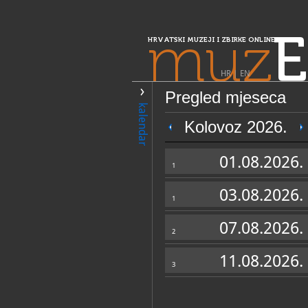
muz
E
HRVATSKI MUZEJI I ZBIRKE ONLINE
HR
|
EN
Pregled mjeseca
PRETRAŽIVANJE
kalendar
Središnja Hrvatska
Kolovoz 2026.
Zavičajni muzej
01.08.2026.
1
03.08.2026.
1
07.08.2026.
2
11.08.2026.
3
OPĆI PODACI