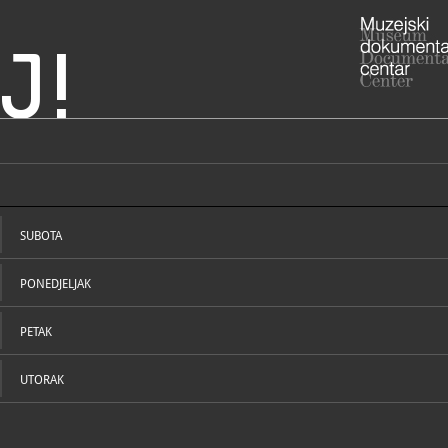
J!
 Ozalj
ADRESA
Cesta Zrins
Karlovačka 
SUBOTA
ADRESA
- , Etno par
Heraka 4
PONEDJELJAK
47280 Ozal
RADNO VRIJE
> Ljetno ra
vremena):
PETAK
- od ponedj
- vikendom 
Uskrsa, Usk
UTORAK
Božića, Šte
STRUČNI DJELATNICI
STRUČN
> Zimsko r
vremena):
- od ponedj