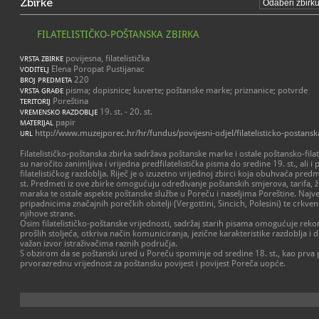
Zbirke
FILATELISTIČKO-POŠTANSKA ZBIRKA
povijesna, filatelistička
VRSTA ZBIRKE
Elena Poropat Pustijanac
VODITELJ
220
BROJ PREDMETA
pisma; dopisnice; kuverte; poštanske marke; priznanice; potvrde
VRSTA GRAĐE
Poreština
TERITORIJ
19. st. - 20. st.
VREMENSKO RAZDOBLJE
papir
MATERIJAL
http://www.muzejporec.hr/hr/fundus/povijesni-odjel/filatelisticko-postansk
URL
Filatelističko-poštanska zbirka sadržava poštanske marke i ostale poštansko-fila
su naročito zanimljiva i vrijedna predfilatelistička pisma do sredine 19. st., ali i 
filatelističkog razdoblja. Riječ je o izuzetno vrijednoj zbirci koja obuhvaća predm
st. Predmeti iz ove zbirke omogućuju određivanje poštanskih smjerova, tarifa, ž
maraka te ostale aspekte poštanske službe u Poreču i naseljima Poreštine. Najv
pripadnicima značajnih porečkih obitelji (Vergottini, Sincich, Polesini) te crkveni
njihove strane.
Osim filatelističko-poštanske vrijednosti, sadržaj starih pisama omogućuje rek
prošlih stoljeća, otkriva način komuniciranja, jezične karakteristike razdoblja 
važan izvor istraživačima raznih područja.
S obzirom da se poštanski ured u Poreču spominje od sredine 18. st., kao prva p
prvorazrednu vrijednost za poštansku povijest i povijest Poreča uopće.