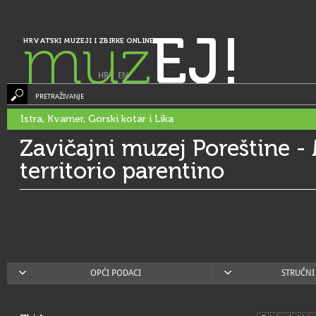
muz
EJ!
HRVATSKI MUZEJI I ZBIRKE ONLINE
HR
|
EN
PRETRAŽIVANJE
Istra, Kvarner, Gorski kotar i Lika
Zavičajni muzej Poreštine -
territorio parentino
OPĆI PODACI
STRUČNI 