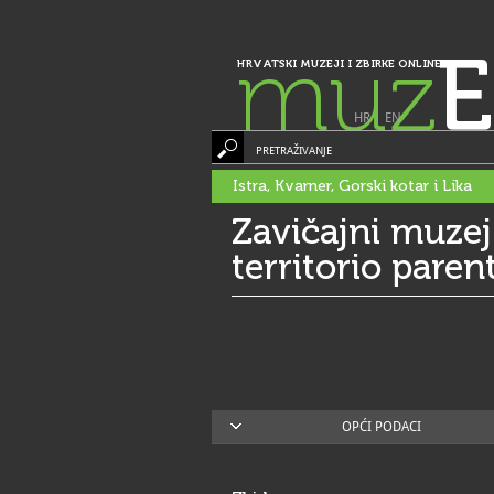
muz
E
HRVATSKI MUZEJI I ZBIRKE ONLINE
HR
|
EN
PRETRAŽIVANJE
Istra, Kvarner, Gorski kotar i Lika
Zavičajni muzej
territorio paren
OPĆI PODACI