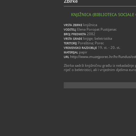
Zbirke
KNJIŽNICA (BIBLIOTECA SOCIALE
knjižnica
VRSTA ZBIRKE
Elena Poropat Pustijanac
VODITELJ
2082
BROJ PREDMETA
knjige; beletristika
VRSTA GRAĐE
Poreština; Porec
TERITORIJ
19. st. - 20. st.
VREMENSKO RAZDOBLJE
papir
MATERIJAL
http://www.muzejporec.hr/hr/fundus/ostal
URL
Zbirka sadrži knjižničnu građu iz nekadašnje p
riječ o beletristici, ali i vrijednim djelima eur