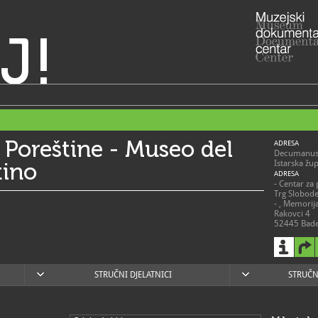
J!
 Poreštine - Museo del
ADRESA
Decumanus 
tino
Istarska žu
ADRESA
- Centar za 
Trg Slobod
- , Memorij
Rakovci 4
52445 Bad
- Park skul
skulptura D
52450 Vrsa
- Romanička
52440 Por
STRUČNI DJELATNICI
STRUČN
RADNO VRIJE
Stalni post
pod nazivo
19. i 20. st