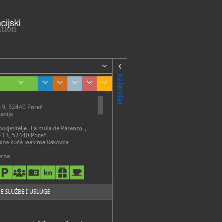
kalendar
9, 52440 Poreč
panija
posjetitelje "La mula de Parenzo",
e 13, 52440 Poreč
alna kuća Joakima Rakovca,
erna
ptura Dušana Džamonje, Park
ušana Džamonje - Valkanela 5
r
 kuća (stalni postav), Marafor 1,
eč
E SLUŽBE I USLUGE
ME
av u Romaničkoj kući u Poreču,
m „Kultura stanovanja u Poreču u
oljeću", moguće je razgledati do