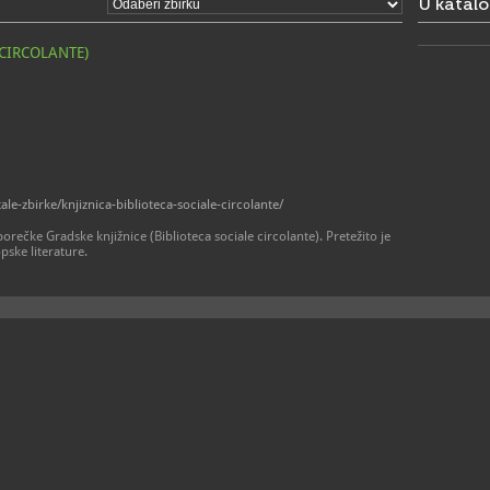
U katal
15. rujna 
• ponedjelj
• subota: o
 CIRCOLANTE)
• nedjeljom
Muzej (glav
posjetitelj
stalnog pos
izložbe
052/4
T
052/4
F
info@
E
W
e-zbirke/knjiznica-biblioteca-sociale-circolante/
https://ww
orečke Gradske knjižnice (Biblioteca sociale circolante). Pretežito je
opske literature.