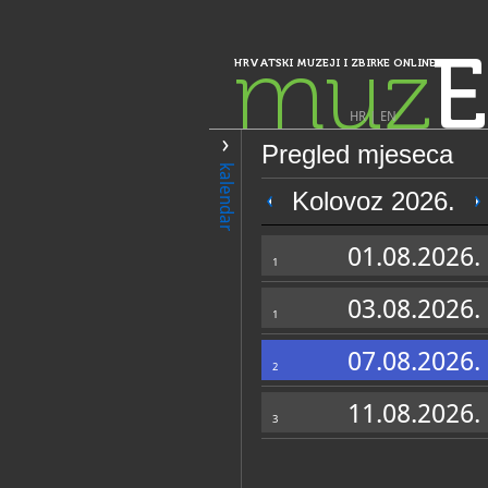
muz
E
HRVATSKI MUZEJI I ZBIRKE ONLINE
HR
|
EN
Pregled mjeseca
PRETRAŽIVANJE
kalendar
Istra, Kvarner, Gorski kotar i Lika
Kolovoz 2026.
Zbirka sakralne
01.08.2026.
crkvi sv. Justin
1
03.08.2026.
1
07.08.2026.
2
11.08.2026.
3
OPĆI PODACI