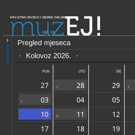
muz
EJ!
HRVATSKI MUZEJI I ZBIRKE ONLINE
HR
|
EN
Pregled mjeseca
PRETRAŽIVANJE
kalendar
Dalmacija
Kolovoz 2026.
Zbirka umjetnina franjevač
samostana
PON
UTO
SRI
27
28
29
1
1
03
04
05
1
10
11
12
OPĆI PODACI
3
NADLE
17
18
19