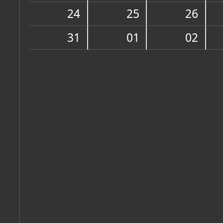
Zbirka vjerske zajednice
24
25
26
31
01
02