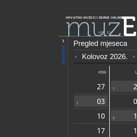
muz
E
HRVATSKI MUZEJI I ZBIRKE ONLINE
HR
|
EN
Pregled mjeseca
PRETRAŽIVANJE
kalendar
Grad Zagreb
Kolovoz 2026.
Zbirke Grkokato
sv. Ćirila i Met
PON
27
1
03
1
10
OPĆI PODACI
2
17