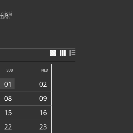
ska 1
eb Grad Zagreb
SUB
NED
3-648
3-648
01
02
08
09
15
16
FUNDUS
22
23