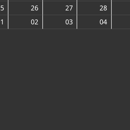
25
26
27
28
O ZBIRCI
Značajna je 
01
02
03
04
sjemeništa 
vrijedna dje
djelo M. Stro
1788. godine
dr. Basilija
koje služe u 
svijećnjaci, 
stoljeća, a t
U blagovaoni
Posljednje v
predmeti žu
svijećnjaka, 
jedna pieta
sjemeništu s
Pećima (Žumb