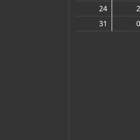
Zbirka vjerske zajednice
24
31