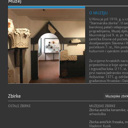
Muzej
O MUZEJU
U Ninu je još 1910. g. u c
"Starinarska zbirka". U sa
baroknoj palači veleposje
prigradnjama, Muzej djel
liburnskog (od 9. st. pr. 
(antička Enona od početka 
doseljavanjem Slavena i H
početkom 7. st., Nin post
kulturnim i vjerskim sred
Za vrijeme hrvatskih naro
prijestolnica iz koje upra
i trgovačka luka. U 11. st.
prvi naziva Jadransko mo
Anžuvinac 1371. g. održa
građanstva Hrvatske i Dal
glavnim i kraljevskim gr
Nin je bio i sjedište Nins
Zbirke
19. st. U njemu je od 900
Grgur Ninski, vodeći crkv
OSTALE ZBIRKE
MUZEJSKE ZBIRKE
ondašnjoj hrvatskoj držav
Zbirka antičke keramike
; 
bogoslužje na hrvatskom (
arheološka
uporabu glagoljice kao p
Zbirka antičkih fresaka, 
Stalni postav Muzeja, otvo
Vladimir Kusik