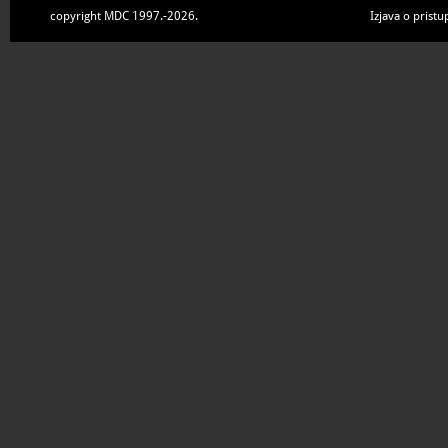
copyright MDC 1997.-2026.
Izjava o pristu
U posebnom paviljonu prik
višegodišnjih podmorskih 
Nina i Zatona, gdje se nal
Prostorom dominiraju dv
(Condura croatica) iz 11.
ninsku luku. Kameni spome
rimskoga, srednjovjekov
razdoblja izloženi su u lap