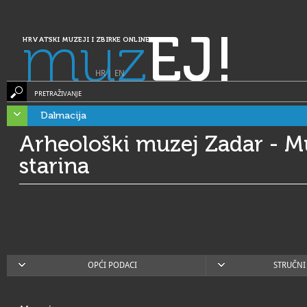
muz
EJ!
HRVATSKI MUZEJI I ZBIRKE ONLINE
HR
|
EN
PRETRAŽIVANJE
Dalmacija
Arheološki muzej Zadar - M
starina
OPĆI PODACI
STRUČNI 