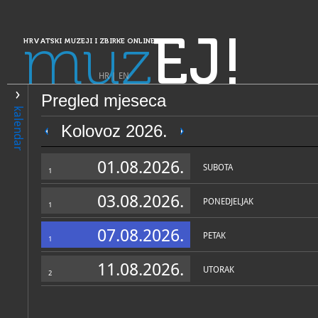
muz
EJ!
HRVATSKI MUZEJI I ZBIRKE ONLINE
HR
|
EN
Pregled mjeseca
PRETRAŽIVANJE
kalendar
Dalmacija
Kolovoz 2026.
Memorijalna zbirka Marina 
01.08.2026.
SUBOTA
1
03.08.2026.
PONEDJELJAK
1
07.08.2026.
PETAK
1
11.08.2026.
UTORAK
2
OPĆI PODACI
STRUČNI 