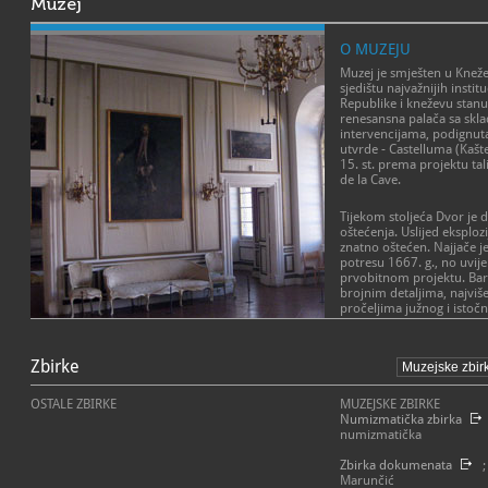
Muzej
O MUZEJU
Muzej je smješten u Kne
sjedištu najvažnijih instit
Republike i kneževu stanu
renesansna palača sa skl
intervencijama, podignut
utvrde - Castelluma (Kašt
15. st. prema projektu tal
de la Cave.
Tijekom stoljeća Dvor je d
oštećenja. Uslijed eksplozi
znatno oštećen. Najjače j
potresu 1667. g., no uvij
prvobitnom projektu. Baro
brojnim detaljima, najviše u
pročeljima južnog i istočn
Knežev dvor je spomenik k
je zajedno s povijesnom 
Zbirke
UNESCO-v registar svjetsk
OSTALE ZBIRKE
MUZEJSKE ZBIRKE
Stalnim postavom Muzej na
Numizmatička zbirka
povijesni prostor, a umjet
numizmatička
bogatu kulturnu, umjetnič
Dubrovačke Republike.
Zbirka dokumenata
;
Marunčić