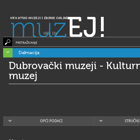
muz
EJ!
HRVATSKI MUZEJI I ZBIRKE ONLINE
HR
|
EN
PRETRAŽIVANJE
Dalmacija
Dubrovački muzeji - Kultur
muzej
OPĆI PODACI
STRUČNI 