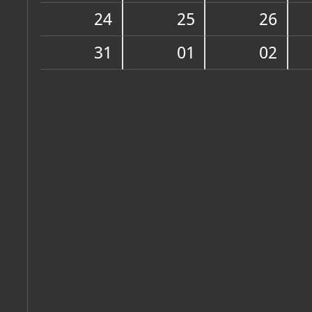
Muzej
24
25
26
O MUZEJU
31
01
02