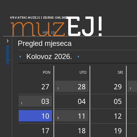
muz
EJ!
HRVATSKI MUZEJI I ZBIRKE ONLINE
HR
|
EN
Pregled mjeseca
PRETRAŽIVANJE
kalendar
Središnja Hrvatska
Kolovoz 2026.
Etno kuća - čardak Ivanić-G
PON
UTO
SRI
27
28
29
1
1
03
04
05
1
10
11
12
OPĆI PODACI
3
STRUČNI 
17
18
19