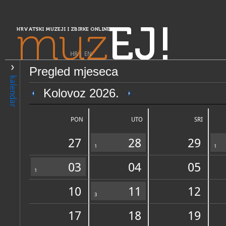
muz
EJ!
HRVATSKI MUZEJI I ZBIRKE ONLINE
HR
|
EN
Pregled mjeseca
PRETRAŽIVANJE
kalendar
Središnja Hrvatska
Kolovoz 2026.
Etnografska kuća Rebičina k
PON
UTO
SRI
27
28
29
1
1
03
04
05
1
10
11
12
OPĆI PODACI
3
STRUČNI 
17
18
19