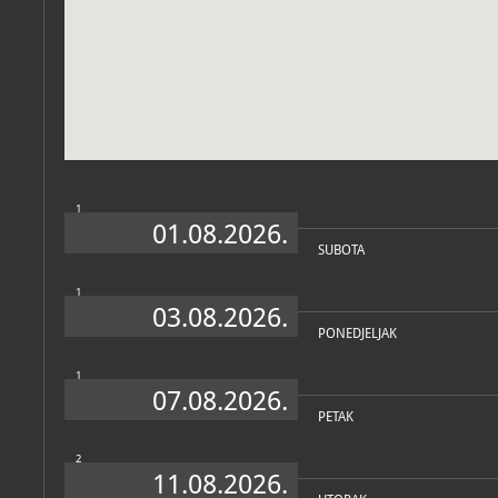
Muzej
O MUZEJU
Etnografska kuća Rebičina
ciljem očuvanja narodne b
Nadomak Rebičine kiše poč
hrvatska pučka škola, a u b
dr. Matka Laginje (1852. -
odvjetnika i političara.
Rebičina kiša značajna je
i dugogodišnjeg kontinuite
1
dobila prema obiteljskom 
01.08.2026.
Rebičini, vlasnicima kuće
SUBOTA
1994. g.
Objekt je izgrađen na trad
1
je bila konoba, a na katu 
03.08.2026.
stube i
skod
leže na dvjem
PONEDJELJAK
ulaz u prizemlje. Kuća je 
zgrada (u prizemlju je bila
prostor za sjeno).
1
07.08.2026.
Na katu se nalazi ognjište
PETAK
kućanstvu, a u prizemlju j
nekada upotrebljavala u po
šumarstvu.
2
11.08.2026.