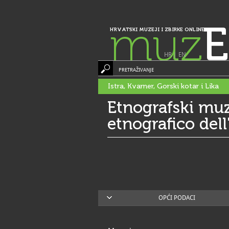
muz
E
HRVATSKI MUZEJI I ZBIRKE ONLINE
HR
|
EN
PRETRAŽIVANJE
Istra, Kvarner, Gorski kotar i Lika
Etnografski muz
etnografico dell''
OPĆI PODACI