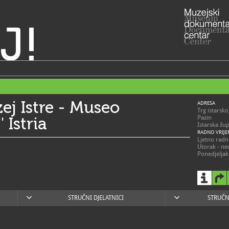
J!
ej Istre - Museo
ADRESA
Trg istarsk
 Istria
Pazin
Istarska žu
RADNO VRIJE
Ljetno radn
Utorak - ned
Ponedjeljak
Zimsko radn
Utorak-Četv
Petak: 11.0
Subota i ned
Ponedjeljk
STRUČNI DJELATNICI
STRUČN
052/6
T
052/6
F
emi@e
E
https
W