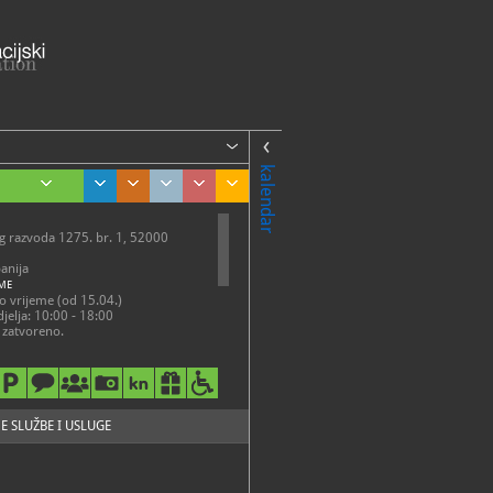
kalendar
og razvoda 1275. br. 1, 52000
panija
ME
o vrijeme (od 15.04.)
jelja: 10:00 - 18:00
 zatvoreno.
o vrijeme (od 16.10.)
rtak: 10.00 - 15.00
0 - 16.00
jelja: 10.00 - 16.00
om zatvoreno.
E SLUŽBE I USLUGE
22-220
24-351
mi.hr
://www.emi.hr/en/