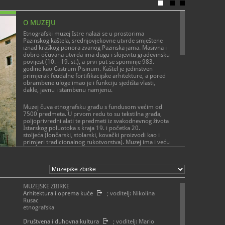
O MUZEJU
Etnografski muzej Istre nalazi se u prostorima
Pazinskog kaštela, srednjovjekovne utvrde smještene
iznad kraškog ponora zvanog Pazinska jama. Masivna i
dobro očuvana utvrda ima dugu i slojevitu građevinsku
povijest (10. - 19. st.), a prvi put se spominje 983.
godine kao Castrum Pisinum. Kaštel je jedinstven
primjerak feudalne fortifikacijske arhitekture, a pored
obrambene uloge imao je i funkciju sjedišta vlasti,
dakle, javnu i stambenu namjenu.
Muzej čuva etnografsku građu s fundusom većim od
7500 predmeta. U prvom redu to su tekstilna građa,
poljoprivredni alati te predmeti iz svakodnevnog života
Istarskog poluotoka s kraja 19. i početka 20.
stoljeća (lončarski, stolarski, kovački proizvodi kao i
primjeri tradicionalnog rukotvorstva). Muzej ima i veću
zbirku suvenira.
POSLANJE MUZEJA
Područje istraživanja kustosa etnologa je svakodnevni
Sakupljanje, čuvanje, prezentiranje etnografske građe
život: odijevanje, gospodarstvo, dječje igre, glazba,
Istarskog poluotoka.
prehrana, vjerovanja, stanovanje, folklor,
MUZEJSKE ZBIRKE
multikulturna preplitanja, suvremeni kulturni
Arhitektura i oprema kuće
; voditelj: Nikolina
fenomeni.
Rusac
etnografska
Stalni postav započinje u prizemlju Kaštela gdje su
smještene stolarska i kovačka radionica. U kovačkoj
Društvena i duhovna kultura
; voditelj: Mario