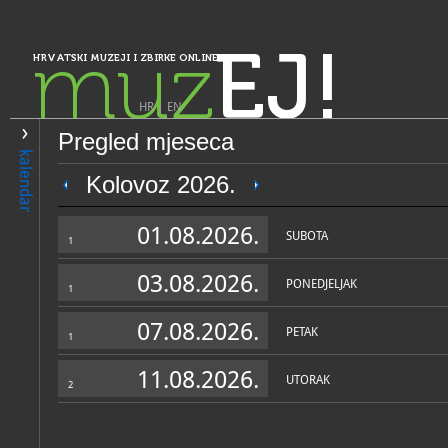
muz
EJ!
HRVATSKI MUZEJI I ZBIRKE ONLINE
HR
|
EN
Pregled mjeseca
PRETRAŽIVANJE
kalendar
Istra, Kvarner, Gorski kotar i Lika
Kolovoz 2026.
Etnografski muzej Istre - M
01.08.2026.
etnografico dell'' Istria
SUBOTA
1
03.08.2026.
PONEDJELJAK
1
07.08.2026.
PETAK
1
11.08.2026.
UTORAK
2
OPĆI PODACI
STRUČNI 