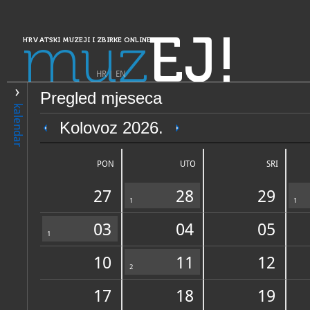
muz
EJ!
HRVATSKI MUZEJI I ZBIRKE ONLINE
HR
|
EN
Pregled mjeseca
PRETRAŽIVANJE
kalendar
Dalmacija
Kolovoz 2026.
Gradski muzej Korčula
PON
UTO
SRI
27
28
29
1
1
03
04
05
1
10
11
12
OPĆI PODACI
2
STRUČNI 
17
18
19