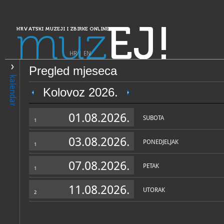
muz
EJ!
HRVATSKI MUZEJI I ZBIRKE ONLINE
HR
|
EN
Pregled mjeseca
PRETRAŽIVANJE
kalendar
Dalmacija
Kolovoz 2026.
Gradski muzej Korčula
01.08.2026.
SUBOTA
1
03.08.2026.
PONEDJELJAK
1
07.08.2026.
PETAK
1
11.08.2026.
UTORAK
2
OPĆI PODACI
STRUČNI 