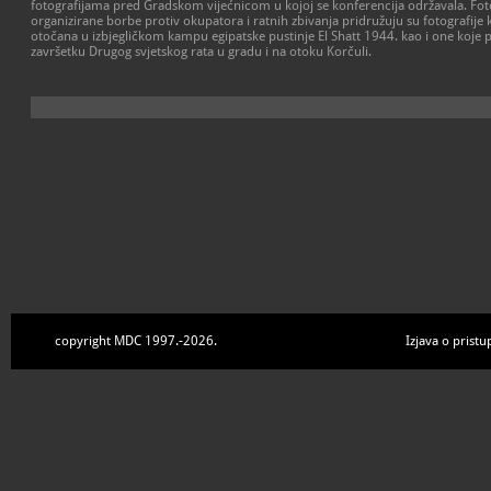
fotografijama pred Gradskom vijećnicom u kojoj se konferencija održavala. Fot
organizirane borbe protiv okupatora i ratnih zbivanja pridružuju su fotografije
otočana u izbjegličkom kampu egipatske pustinje El Shatt 1944. kao i one koje
završetku Drugog svjetskog rata u gradu i na otoku Korčuli.
copyright MDC 1997.-2026.
Izjava o pristu