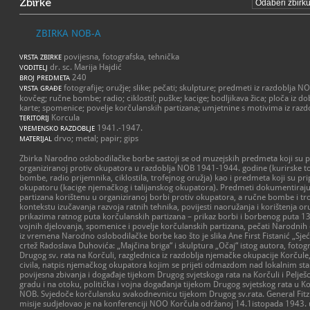
Zbirke
ZBIRKA NOB-A
povijesna, fotografska, tehnička
VRSTA ZBIRKE
dr. sc. Marija Hajdić
VODITELJ
240
BROJ PREDMETA
fotografije; oružje; slike; pečati; skulpture; predmeti iz razdoblja NO
VRSTA GRAĐE
kovčeg; ručne bombe; radio; ciklostil; puške; kacige; bodljikava žica; ploča iz 
karte; spomenice; povelje korčulanskih partizana; umjetnine s motivima iz razd
Korcula
TERITORIJ
1941.-1947.
VREMENSKO RAZDOBLJE
drvo; metal; papir; gips
MATERIJAL
Zbirka Narodno oslobodilačke borbe sastoji se od muzejskih predmeta koji su 
organiziranoj protiv okupatora u razdoblja NOB 1941-1944. godine (kurirske to
bombe, radio prijemnika, ciklostila, trofejnog oružja) kao i predmeta koji su p
okupatoru (kacige njemačkog i talijanskog okupatora). Predmeti dokumentiraj
partizana korištenu u organiziranoj borbi protiv okupatora, a ručne bombe i trof
kontekstu izučavanja razvoja ratnih tehnika, povijesti naoružanja i korištenja or
prikazima ratnog puta korčulanskih partizana – prikaz borbi i borbenog puta 1
vojnih djelovanja, spomenice i povelje korčulanskih partizana, pečati Narodni
iz vremena Narodno oslobodilačke borbe kao što je slika Ane First Fistanić „Sjeć
crtež Radoslava Duhovića: „Majčina briga“ i skulptura „Očaj“ istog autora, fotogr
Drugog sv. rata na Korčuli, razglednica iz razdoblja njemačke okupacije Korčule,
civila, natpis njemačkog okupatora kojim se prijeti odmazdom nad lokalnim s
povijesna zbivanja i događaje tijekom Drugog svjetskoga rata na Korčuli i Pelješcu
gradu i na otoku, politička i vojna događanja tijekom Drugog svjetskog rata u K
NOB. Svjedoče korčulansku svakodnevnicu tijekom Drugog sv.rata. General Fitzr
misije sudjelovao je na konferenciji NOO Korčula održanoj 14.1istopada 1943. u