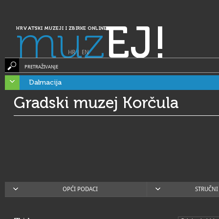
muz
EJ!
HRVATSKI MUZEJI I ZBIRKE ONLINE
HR
|
EN
PRETRAŽIVANJE
Dalmacija
Gradski muzej Korčula
OPĆI PODACI
STRUČNI 