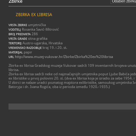
Zbirke
ZBIRKA EX LIBRISA
umjetnička
VRSTA ZBIRKE
Rosanka Savić-Mitrović
VODITELJ
286
BROJ PREDMETA
sitna grafika
VRSTA GRAĐE
Austro-ugarska, Hrvatska
TERITORIJ
kraj 19. i 20. st.
VREMENSKO RAZDOBLJE
papir
MATERIJAL
http://www.muzej-vukovar.hr/Zbirke/Zbirka%20ex%20librisa
URL
Zbirka ex librisa Gradskog muzeja Vukovar sadrži 109 inventarnih brojeva unut
librisa.
Zbirka ex librisa sadrži neke od najznačajnijih umjetnika poput Ljube Babića je
ex libristike u prvoj polovini 20. st. (dva ex librisa koja je izradio za sebe 1954. 
U zbirci se nalaze uradci poznatog majstora exlibristike, samoukog umjetnika Ivan
Batoryja i dr. Ivana Rogića, oba iz perioda između 1920.-1935.)