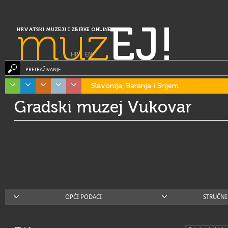
muz
EJ!
HRVATSKI MUZEJI I ZBIRKE ONLINE
HR
|
EN
PRETRAŽIVANJE
Slavonija, Baranja i Srijem
Gradski muzej Vukovar
OPĆI PODACI
STRUČNI 