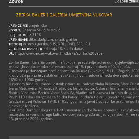
Zbirke
ZBIRKA BAUER I GALERIJA UMJETNINA VUKOVAR
umjetnička
VRSTA ZBIRKE
Rosanka Savić-Mitrović
VODITELJ
3128
BROJ PREDMETA
slike, skulpture, crteži, grafike
VRSTA GRAĐE
Austro-ugarska, SHS, NDH, FNFJ, SFRJ, RH
TERITORIJ
od kraja 18. st. do danas
VREMENSKO RAZDOBLJE
http://www.muzej-vukovar.hr/Zbirke/Zbirka%20Bauer
URL
Zbirka Bauer i Galerija umjetnina Vukovar predstavlja jednu od najcjelovitijih zb
osnovi „hrvatsku modernu“ vezanu za kraj 19. i prvu polovice 20. stoljeća.
Osnovana je donacijom prof. dr. Antuna Bauera (Vukovar, 1911. – Zagreb, 2000.)
kronološki prikaz hrvatskih umjetnika i njihovih radova između dva svjetska rat
1850. do 1950. godine.
U njenom fundusu između ostalih nalaze se i radovi: Vlaha Bukovca, Mate Celest
Ivana Meštrovića, Miroslava Kraljevića, Josipa Račića, Oskara Hermana, Frana K
Babića, Vladimira Becića, Vanje Radauša, Vladimira Filakovca i brojnih drugih.
Prvih 110 slika i skulptura za Zbirku Bauer i buduću Galeriju umjetnina, kao don
Gradski muzej Vukovar 1948. i 1955. godine., a javni život Zbirke pratimo od 1
cjelovitije izložena.
U vrijeme Domovinskog rata 1991. inventar Zbirke Bauer prenesen je iz Vukovar
muzejsku, crkvenu i drugu kulturno-povijesnu građu uslijedio je nakon Mirne r
13. prosinca 2001. godine.