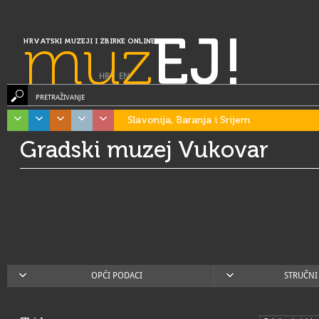
muz
EJ!
HRVATSKI MUZEJI I ZBIRKE ONLINE
HR
|
EN
PRETRAŽIVANJE
Slavonija, Baranja i Srijem
Gradski muzej Vukovar
OPĆI PODACI
STRUČNI 