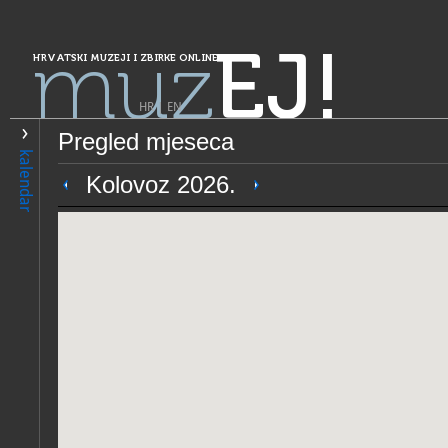
muz
EJ!
HRVATSKI MUZEJI I ZBIRKE ONLINE
HR
|
EN
Pregled mjeseca
PRETRAŽIVANJE
kalendar
Grad Zagreb
Kolovoz 2026.
Hrvatski povijesni muzej
OPĆI PODACI
STRUČNI 