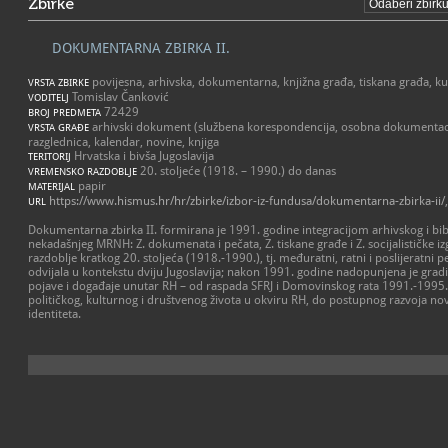
Zbirke
DOKUMENTARNA ZBIRKA II.
povijesna, arhivska, dokumentarna, knjižna građa, tiskana građa, k
VRSTA ZBIRKE
Tomislav Čanković
VODITELJ
72429
BROJ PREDMETA
arhivski dokument (službena korespondencija, osobna dokumentacija
VRSTA GRAĐE
razglednica, kalendar, novine, knjiga
Hrvatska i bivša Jugoslavija
TERITORIJ
20. stoljeće (1918. – 1990.) do danas
VREMENSKO RAZDOBLJE
papir
MATERIJAL
https://www.hismus.hr/hr/zbirke/izbor-iz-fundusa/dokumentarna-zbirka-ii/
URL
Dokumentarna zbirka II. formirana je 1991. godine integracijom arhivskog i bibli
nekadašnjeg MRNH: Z. dokumenata i pečata, Z. tiskane građe i Z. socijalističke 
razdoblje kratkog 20. stoljeća (1918.-1990.), tj. međuratni, ratni i poslijeratni p
odvijala u kontekstu dviju Jugoslavija; nakon 1991. godine nadopunjena je grad
pojave i događaje unutar RH – od raspada SFRJ i Domovinskog rata 1991.-1995., p
političkog, kulturnog i društvenog života u okviru RH, do postupnog razvoja novih
identiteta.