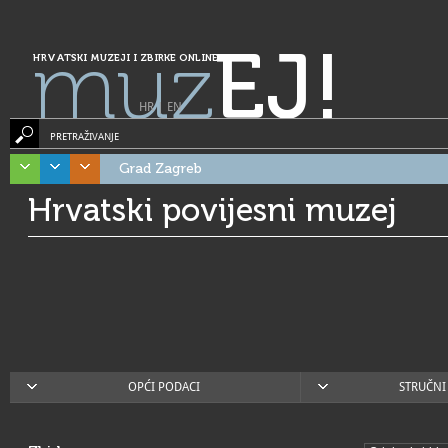
muz
EJ!
HRVATSKI MUZEJI I ZBIRKE ONLINE
HR
|
EN
PRETRAŽIVANJE
Grad Zagreb
Hrvatski povijesni muzej
OPĆI PODACI
STRUČNI 