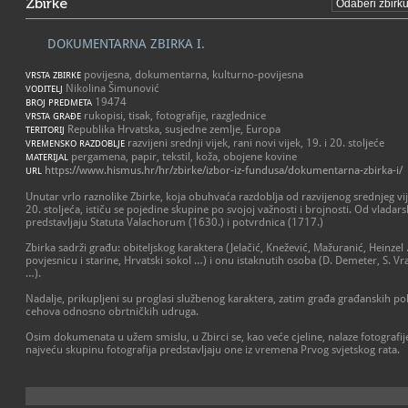
Zbirke
DOKUMENTARNA ZBIRKA I.
povijesna, dokumentarna, kulturno-povijesna
VRSTA ZBIRKE
Nikolina Šimunović
VODITELJ
19474
BROJ PREDMETA
rukopisi, tisak, fotografije, razglednice
VRSTA GRAĐE
Republika Hrvatska, susjedne zemlje, Europa
TERITORIJ
razvijeni srednji vijek, rani novi vijek, 19. i 20. stoljeće
VREMENSKO RAZDOBLJE
pergamena, papir, tekstil, koža, obojene kovine
MATERIJAL
https://www.hismus.hr/hr/zbirke/izbor-iz-fundusa/dokumentarna-zbirka-i/
URL
Unutar vrlo raznolike Zbirke, koja obuhvaća razdoblja od razvijenog srednjeg vi
20. stoljeća, ističu se pojedine skupine po svojoj važnosti i brojnosti. Od vlada
predstavljaju Statuta Valachorum (1630.) i potvrdnica (1717.)
Zbirka sadrži građu: obiteljskog karaktera (Jelačić, Knežević, Mažuranić, Heinze
povjesnicu i starine, Hrvatski sokol …) i onu istaknutih osoba (D. Demeter, S. Vra
…).
Nadalje, prikupljeni su proglasi službenog karaktera, zatim građa građanskih pol
cehova odnosno obrtničkih udruga.
Osim dokumenata u užem smislu, u Zbirci se, kao veće cjeline, nalaze fotografije
najveću skupinu fotografija predstavljaju one iz vremena Prvog svjetskog rata.