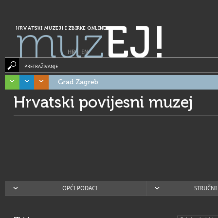
muz
EJ!
HRVATSKI MUZEJI I ZBIRKE ONLINE
HR
|
EN
PRETRAŽIVANJE
Grad Zagreb
Hrvatski povijesni muzej
OPĆI PODACI
STRUČNI 