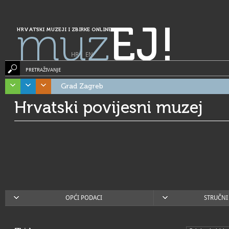
muz
EJ!
HRVATSKI MUZEJI I ZBIRKE ONLINE
HR
|
EN
PRETRAŽIVANJE
Grad Zagreb
Hrvatski povijesni muzej
OPĆI PODACI
STRUČNI 