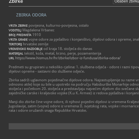
Zbirke
ZBIRKA ODORA
povijesna, kulturno-povijesna, ostalo
VRSTA ZBIRKE
Magdalena Vrbanec
VODITELJ
1910
BROJ PREDMETA
vojne odore za pješaštvo i konjaništvo, dijelovi odora i opreme, zna
VRSTA GRAĐE
hrvatske zemlje
TERITORIJ
od kraja 18. stoljeća do danas
VREMENSKO RAZDOBLJE
tekstil, koža, metal, krzno, perje, pozamenterija
MATERIJAL
https://www.hismus.hr/hr/zbirke/izbor-iz-fundusa/zbirka-odora/
URL
Predmeti su grupirani u nekoliko cjelina: 1. službena odjeća - odore i razni tipov
dijelovi opreme - sastavni dio službene odjeće.
Zbirka sadrži uglavnom pojedinačne dijelove odora. Najzastupljenije su razne vr
odnosno atile) koje su bile u upotrebi na području Habsburške Monarhije odno
stoljeća i početkom 20. stoljeća a predstavljaju najvećim dijelom dio svečane s
zajedničke carske i kraljevske vojske (K.u K. Armee) iz redova pješaštva i konjani
Manji dio zbirke čine vojne odore, ili njihovi pojedini dijelovi iz vremena Kraljev
Jugoslavije, zatim (vojne) odore iz vremena II. svjetskog rata, vojske i mornaric
rata i odore oružanih snaga Republike Hrvatske.