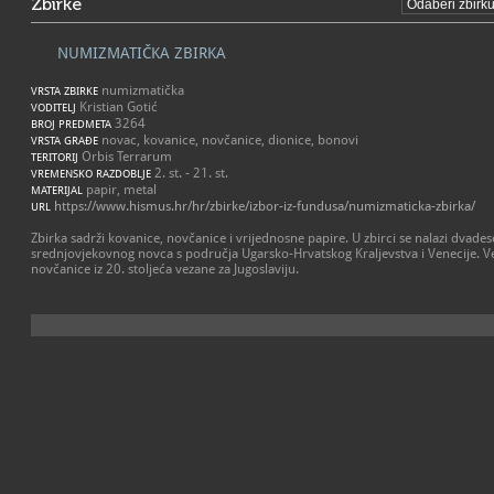
Zbirke
NUMIZMATIČKA ZBIRKA
numizmatička
VRSTA ZBIRKE
Kristian Gotić
VODITELJ
3264
BROJ PREDMETA
novac, kovanice, novčanice, dionice, bonovi
VRSTA GRAĐE
Orbis Terrarum
TERITORIJ
2. st. - 21. st.
VREMENSKO RAZDOBLJE
papir, metal
MATERIJAL
https://www.hismus.hr/hr/zbirke/izbor-iz-fundusa/numizmaticka-zbirka/
URL
Zbirka sadrži kovanice, novčanice i vrijednosne papire. U zbirci se nalazi dvade
srednjovjekovnog novca s područja Ugarsko-Hrvatskog Kraljevstva i Venecije. V
novčanice iz 20. stoljeća vezane za Jugoslaviju.