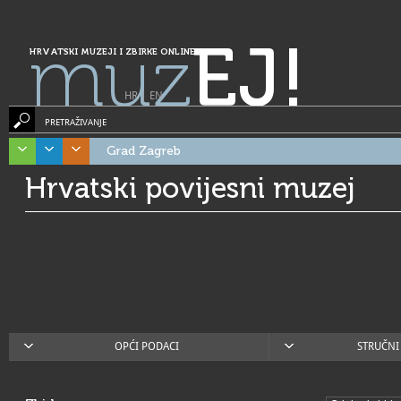
muz
EJ!
HRVATSKI MUZEJI I ZBIRKE ONLINE
HR
|
EN
PRETRAŽIVANJE
Grad Zagreb
Hrvatski povijesni muzej
OPĆI PODACI
STRUČNI 