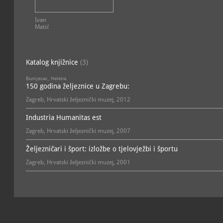
tehnička
Zbirka tehničke dokument
Ivan
Fučić
Matić
arhivska, povijesna
Zbirka voznih redova
Štefanac
knjižna građa, povijesna
Katalog knjižnice
(3)
Zbirka željezničkih vozila i
Bunijevac, Helena
sc. Renata Veličan
150 godina željeznice u Zagrebu:
tehnička
Zagreb, Hrvatski željeznički muzej, 2012
Industria Humanitas est
Zagreb, Hrvatski željeznički muzej, 2007
Željezničari i šport: izložbe o tjelovježbi i športu
Zagreb, Hrvatski željeznički muzej, 2001