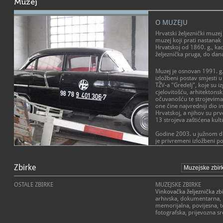
Muzej
O MUZEJU
Hrvatski željeznički muzej 
muzej koji prati nastanak 
Hrvatskoj od 1860. g., ka
željeznička pruga, do dan
Muzej je osnovan 1991. g
izložbeni postav smjesti 
TŽV-a "Gredelj", koje su 
cjelovitošću, arhitekton
očuvanošću te strojevima
one čine najvredniji dio i
Hrvatskoj, a njihov su prv
13 strojeva zaštićena kul
Godine 2003. u južnom di
je privremeni izložbeni p
željezničkih vozila, među 
dizelske lokomotive, vagon
POSLANJE MUZEJA
lokomotive i dr. Prošireni
Zbirke
Zadaća Muzeja je edukacij
parnih lokomotiva koje s
željezničkog sustava u Hrv
tehničke baštine na hrvat
ponudu osposobljavanjem
kolodvorima, kao i kompo
OSTALE ZBIRKE
MUZEJSKE ZBIRKE
stalnoga muzejskog posta
postavljena u Kulturnom 
Vinkovačka željeznička zb
željezničke industrijske 
Velikom Grđevcu, oklopni 
arhivska, dokumentarna, i
u Zagrebu, restitucija i sa
brodogradilištu te muzejs
memorijalna, povijesna, t
konstrukcijskih, graditeljs
Glavnom kolodvoru u Zag
fotografska, prijevozna s
zagrebačkih željezničkih 