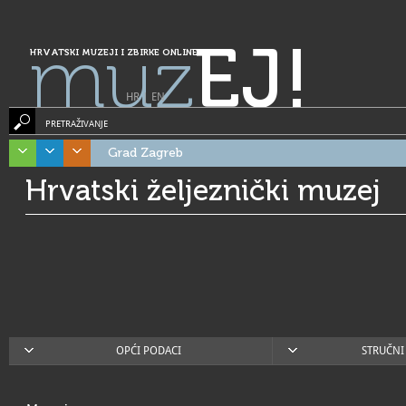
muz
EJ!
HRVATSKI MUZEJI I ZBIRKE ONLINE
HR
|
EN
PRETRAŽIVANJE
Grad Zagreb
Hrvatski željeznički muzej
OPĆI PODACI
STRUČNI 