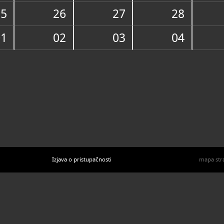
U katal
25
26
27
28
01
02
03
04
Izjava o pristupačnosti
mapa str