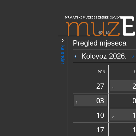
muz
E
HRVATSKI MUZEJI I ZBIRKE ONLINE
HR
|
EN
Pregled mjeseca
PRETRAŽIVANJE
kalendar
Središnja Hrvatska
Kolovoz 2026.
JGL Muzej farm
PON
27
1
03
1
10
OPĆI PODACI
2
17