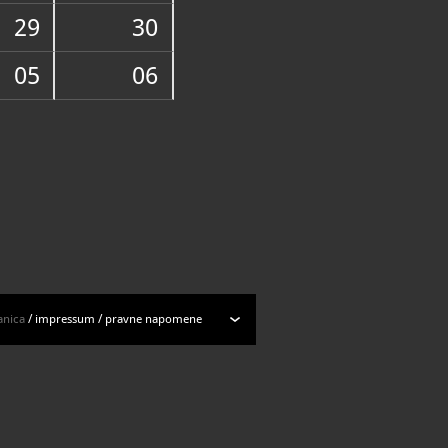
ogu muzejskih predmeta
29
30
05
06
anica
/
impressum
/
pravne napomene