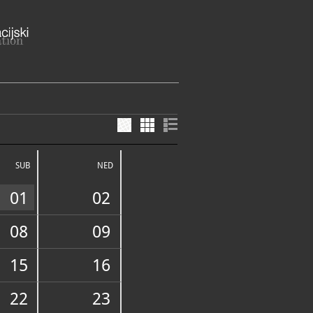
ca 11, 51000 Rijeka
goranska županija
SUB
NED
ME
bota 10-19 h
-14 h
01
02
o vrijeme (15.06 – 31.08)
djelja: 10-14 h i 17-21h
57-103
08
09
-farmacije@jglpharma.com
://muzej-farmacije.jgl.hr/
15
16
E SLUŽBE I USLUGE
22
23