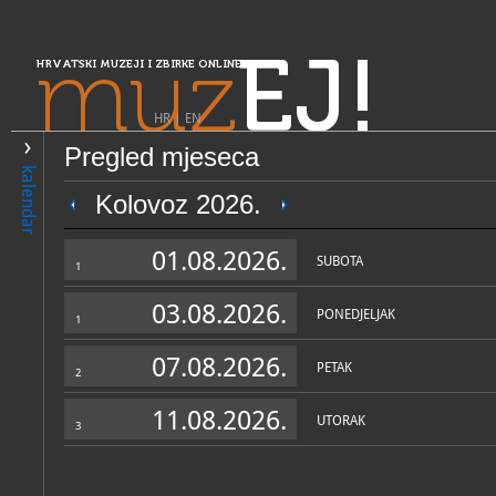
muz
EJ!
HRVATSKI MUZEJI I ZBIRKE ONLINE
HR
|
EN
Pregled mjeseca
PRETRAŽIVANJE
kalendar
Središnja Hrvatska
Kolovoz 2026.
JGL Muzej farmacije
01.08.2026.
SUBOTA
1
03.08.2026.
PONEDJELJAK
1
07.08.2026.
PETAK
2
11.08.2026.
UTORAK
3
OPĆI PODACI
STRUČNI 