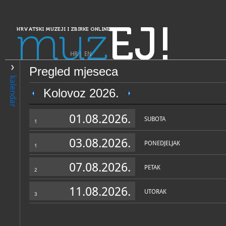
muz
EJ!
HRVATSKI MUZEJI I ZBIRKE ONLINE
HR
|
EN
Pregled mjeseca
PRETRAŽIVANJE
kalendar
Dalmacija
Kolovoz 2026.
Muzej Cetinske krajine - Sin
01.08.2026.
SUBOTA
1
03.08.2026.
PONEDJELJAK
1
07.08.2026.
PETAK
2
11.08.2026.
UTORAK
3
OPĆI PODACI
STRUČNI 