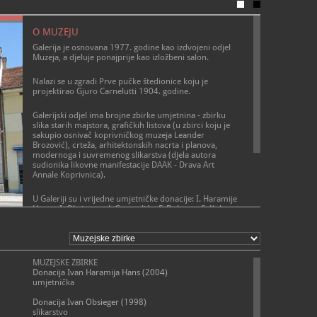
info@m
E
https
W
nama/objekt
O MUZEJU
Galerija je osnovana 1977. godine kao izdvojeni odjel
Muzeja, a djeluje ponajprije kao izložbeni salon.
Nalazi se u zgradi Prve pučke štedionice koju je
projektirao Gjuro Carnelutti 1904. godine.
Galerijski odjel ima brojne zbirke umjetnina - zbirku
slika starih majstora, grafičkih listova (u zbirci koju je
sakupio osnivač koprivničkog muzeja Leander
Brozović), crteža, arhitektonskih nacrta i planova,
modernoga i suvremenog slikarstva (djela autora
sudionika likovne manifestacije DAAK - Drava Art
Annale Koprivnica).
U Galeriji su i vrijedne umjetničke donacije: I. Haramije
Hansa, I. Obsiegera, J. Generalića, F. Dolenca, S. Kukeca,
Ž. Hegedušića i ostavština Kolombar.
Naglasak je na skupljanju radova umjetnika koji su
svojim podrijetlom, boravkom ili djelovanjem vezani za
Koprivnicu i koprivničku Podravinu.
MUZEJSKE ZBIRKE
Donacija Ivan Haramija Hans (2004)
umjetnička
Donacija Ivan Obsieger (1998)
slikarstvo