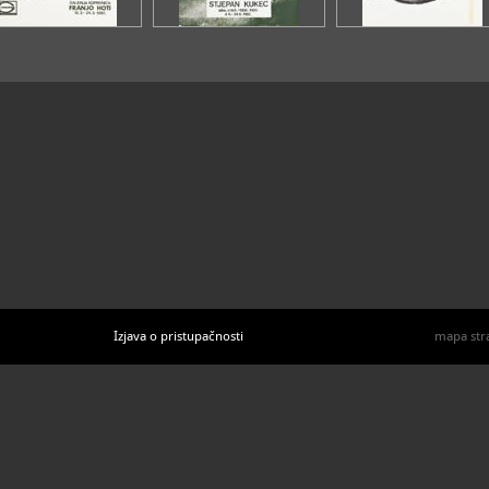
Zbirka Tomislava Kolombara
biografska, umjetnička, grafika, slikarstvo
Izjava o pristupačnosti
mapa str