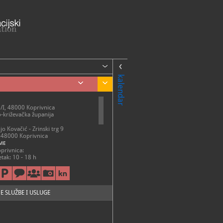
kalendar
 9/I, 48000 Koprivnica
-križevačka županija
ijo Kovačić - Zrinski trg 9
, 48000 Koprivnica
ME
oprivnica:
etak: 10 - 18 h
edjelja: 10 - 14 h
om zatvoreno
ijo Kovačić:
etak: 10 - 18 h
E SLUŽBE I USLUGE
edjelja: 10 - 14 h
22-307
22-872