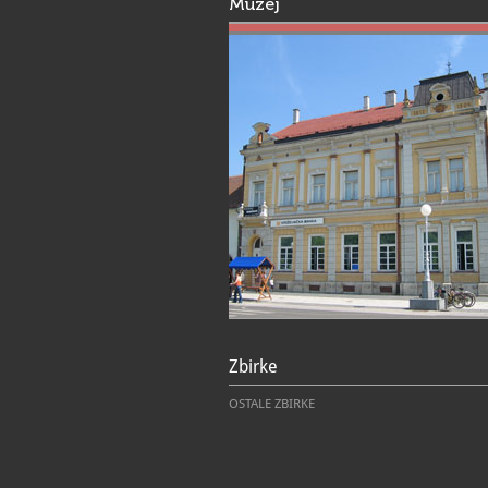
Muzej
Zbirke
OSTALE ZBIRKE