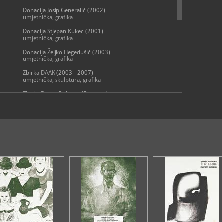
Donacija Josip Generalić (2002)
umjetnička, grafika
Donacija Stjepan Kukec (2001)
umjetnička, grafika
Donacija Željko Hegedušić (2003)
umjetnička, grafika
Zbirka DAAK (2003 - 2007)
umjetnička, skulptura, grafika
Zbirka Franje Dolenca (Donacija)
umjetnička, grafika, slikarstvo
Zbirka Galerije Koprivnica
umjetnička
Zbirka Hlebinske škole 1945. - 1968.
umjetnička
Zbirka Leandera Brozovića (Ostavština Leandriana)
tiskana građa, umjetnička, grafika
Zbirka sakralne umjetnosti
umjetnička, sakralna, skulptura, grafika, slikarstvo
Zbirka starih i novih majstora
umjetnička, skulptura, grafika, slikarstvo