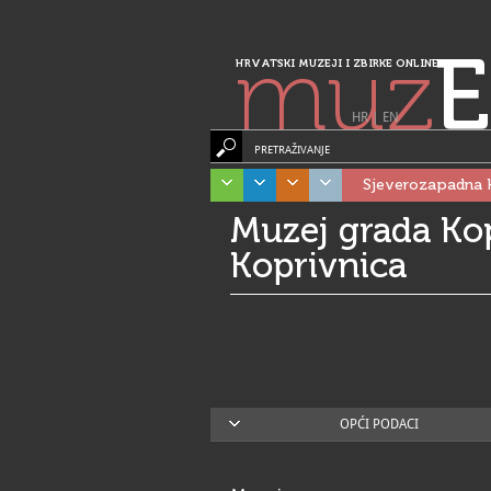
muz
E
HRVATSKI MUZEJI I ZBIRKE ONLINE
HR
|
EN
PRETRAŽIVANJE
Sjeverozapadna 
Muzej grada Kop
Koprivnica
OPĆI PODACI