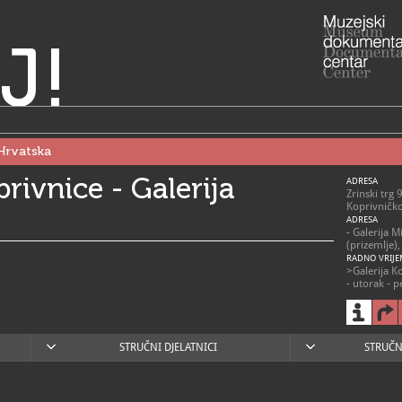
J!
Hrvatska
rivnice - Galerija
ADRESA
Zrinski trg
Koprivničko
ADRESA
- Galerija M
(prizemlje)
RADNO VRIJE
>Galerija K
- utorak - p
- subota i n
ponedjeljk
>Galerija M
- utorak - p
STRUČNI DJELATNICI
STRUČN
- subota i n
048/6
T
048/2
F