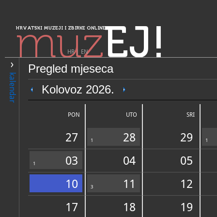
muz
EJ!
HRVATSKI MUZEJI I ZBIRKE ONLINE
HR
|
EN
Pregled mjeseca
PRETRAŽIVANJE
kalendar
Sjeverozapadna Hrvatska
Kolovoz 2026.
Muzej Ljudevita Gaja
PON
UTO
SRI
27
28
29
1
1
03
04
05
1
10
11
12
OPĆI PODACI
3
STRUČNI 
17
18
19