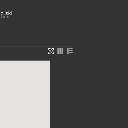
a 14, 49000 Krapina
agorska županija
ME
a tel. 049/370-810 i 049/370-561
om, praznikom i blagdanom
70-810
70-810
ja@krapina.net
://krapina.net/muzej-ljudevita-
E SLUŽBE I USLUGE