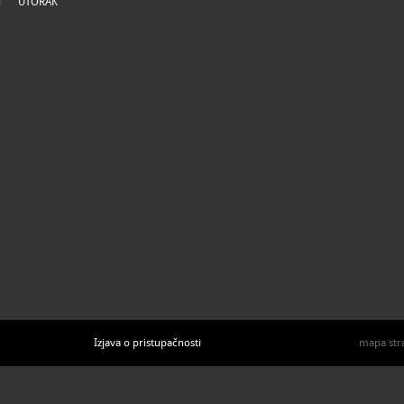
UTORAK
Izjava o pristupačnosti
mapa str