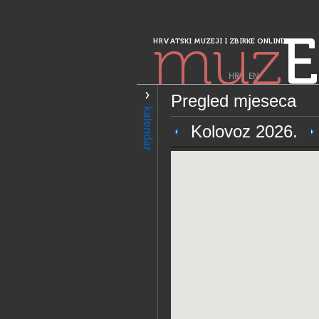
muz
E
HRVATSKI MUZEJI I ZBIRKE ONLINE
HR
|
EN
Pregled mjeseca
PRETRAŽIVANJE
kalendar
Sjeverozapadna 
Kolovoz 2026.
Muzej Ljudevita
OPĆI PODACI