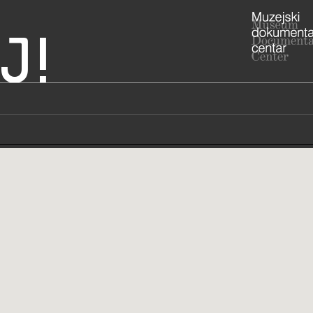
J!
Hrvatska
 Gaja
ADRESA
Gajeva ulic
Krapinsko-z
RADNO VRIJE
uz najavu n
ponedjeljk
zatvoreno
049/3
T
049/3
F
galeri
E
https
W
gaja/
STRUČNI DJELATNICI
STRUČN