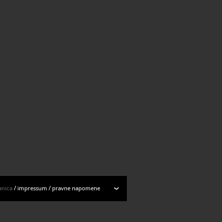
anica
/
impressum
/
pravne napomene