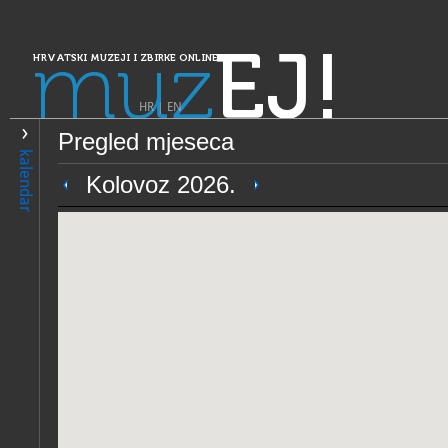
muz
EJ!
HRVATSKI MUZEJI I ZBIRKE ONLINE
HR
|
EN
Pregled mjeseca
PRETRAŽIVANJE
kalendar
Dalmacija
Kolovoz 2026.
Muzej triljskog kraja
OPĆI PODACI
STRUČNI 