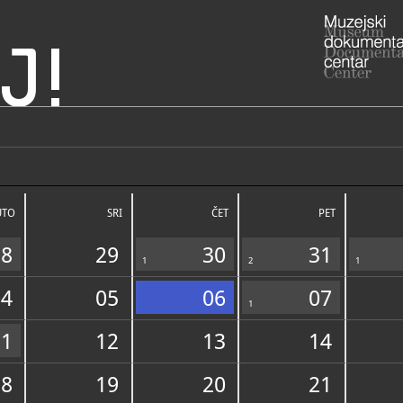
J!
 katedrale
ADRESA
Kraj sv. Duj
21000 Split
UTO
SRI
ČET
PET
021/3
T
28
29
30
31
1
2
1
04
05
06
07
1
11
12
13
14
NADLEŽNOST
18
19
20
21