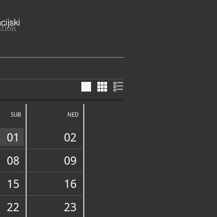
e 3
 Splitsko-dalmatinska županija
SUB
NED
45-602
01
02
08
09
15
16
FUNDUS
22
23