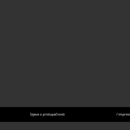
rukopis "His
Origenovo d
inicijalima s
evanđelistar 
korice, i ne
minijaturam
Izjava o pristupačnosti
/
impres