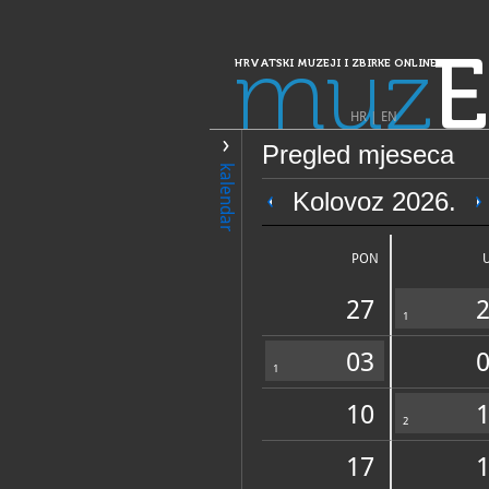
muz
E
HRVATSKI MUZEJI I ZBIRKE ONLINE
HR
|
EN
Pregled mjeseca
PRETRAŽIVANJE
kalendar
Dalmacija
Kolovoz 2026.
Riznica splitske
PON
27
1
03
1
10
OPĆI PODACI
2
17