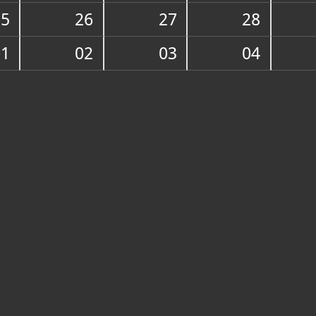
25
26
27
28
O ZBIRCI
Riznica split
01
02
03
04
Hrvatskoj. U
st.: vrlo vr
mnogi relikv
predmetima 
„Bogorodicu 
nekada zajed
katedrali, s 
talijanskog m
autor domaći
sv. Ivana, ko
u obliku sve
potječu iz 14
predromaničk
romaničkih i
gotički kale
na nekima su
Papalić, Albe
početka 16. 
Marjanom) ug
Zadra. Od slik
"Bogorodice
te dvije Mad
Zvonika i Su
romaničkih i
slike "Madon
starija slika
izuzetno vrij