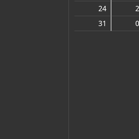
Zbirka vjerske zajednice
24
31